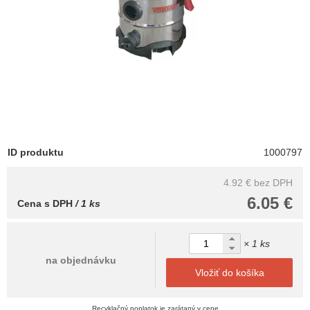
ID produktu
1000797
4.92 €
bez DPH
6.05 €
Cena s DPH
/ 1 ks
× 1 ks
na objednávku
Vložiť do košíka
Recyklačný poplatok je zarátaný v cene