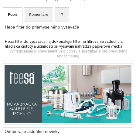
Popis
Komentáre
?
Hepa filter do priemyselného vysávača
Hepa filter do vysávača najdokonalejší filter na filtrovanie vzduchu z
hľadiska čistoty a účinnosti pri vysávaní nahrádza papierové vrecká
(vyhradzujeme si právo meniť tieto popisy a špecifikácie bez predošlého
upozornenia)
Odoberajte aktuálne novinky