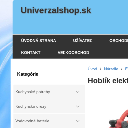
Univerzalshop.sk
ÚVODNÁ STRANA
UŽÍVATEĽ
OBCHOD
KONTAKT
VEĽKOOBCHOD
Úvod
/
Náradie
/
E
Kategórie
Hoblík elek
Kuchynské potreby
Kuchynské drezy
Vodovodné batérie