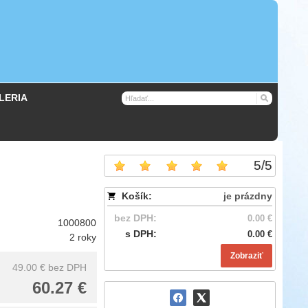
LERIA
5
/
5
Košík:
je prázdny
bez DPH:
0.00 €
1000800
s DPH:
0.00 €
2 roky
Zobraziť
49.00 €
bez DPH
60.27 €