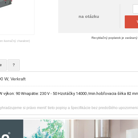
na otázku
Recyklačný poplatok je zarátaný
en ilustračný charakter)
e
?
00 W, Verkraft
 W výkon: 90 Wnapätie: 230 V - 50 Hzotáčky 14000 /min.hobľovacia šírka 82 mm
vyhradzujeme si právo meniť tieto popisy a špecifikácie bez predošlého upozorneni