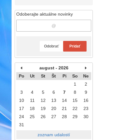
Odoberajte aktuálne novinky
Odobrať
Pridať
august - 2026
Po
Ut
St
Št
Pi
So
Ne
1
2
3
4
5
6
7
8
9
10
11
12
13
14
15
16
17
18
19
20
21
22
23
24
25
26
27
28
29
30
31
zoznam udalostí