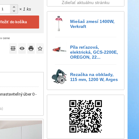
Zdieľať aktuálnu stránku
× 1 ks
Miešač zmesí 1400W,
Vložiť do košíka
Verkraft
 v cene
Píla reťazová,
elektrická, GCS-2200E,
OREGON, 22...
Rezačka na obklady,
115 mm, 1200 W, Arges
nastaviteľný úber 0 -
a)