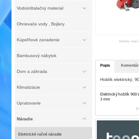
Vodoinštalačný material
Ohrievače vody , Bojlery
Kúpeľňové zariadenie
(obrázky majú l
Bambusový nábytok
Popis
Komentár
Dom a záhrada
Hoblík elektrický, 9
Klimatizácie
Elektrický hoblík 900
3 mm
Upratovanie
(
Náradie
Elektrické ručné náradie