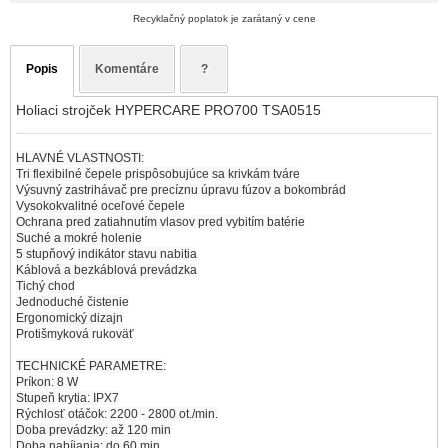
Recyklačný poplatok je zarátaný v cene
Popis
Komentáre
?
Holiaci strojček HYPERCARE PRO700 TSA0515
HLAVNÉ VLASTNOSTI:
Tri flexibilné čepele prispôsobujúce sa krivkám tváre
Výsuvný zastrihávač pre precíznu úpravu fúzov a bokombrád
Vysokokvalitné oceľové čepele
Ochrana pred zatiahnutím vlasov pred vybitím batérie
Suché a mokré holenie
5 stupňový indikátor stavu nabitia
Káblová a bezkáblová prevádzka
Tichý chod
Jednoduché čistenie
Ergonomický dizajn
Protišmyková rukoväť
TECHNICKÉ PARAMETRE:
Príkon: 8 W
Stupeň krytia: IPX7
Rýchlosť otáčok: 2200 - 2800 ot./min.
Doba prevádzky: až 120 min
Doba nabíjania: do 60 min