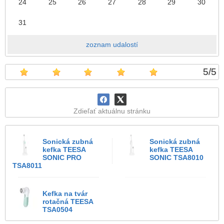
24
25
26
27
28
29
30
31
zoznam udalostí
5
/
5
Zdieľať aktuálnu stránku
Sonická zubná
Sonická zubná
kefka TEESA
kefka TEESA
SONIC PRO
SONIC TSA8010
TSA8011
Kefka na tvár
rotačná TEESA
TSA0504