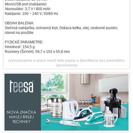
MicroUSB port (nabíjanie)
Akumulátor: 3,7 V / 800 mAh
Nabíjanie: 100 ~ 240 V; 50/60 Hz
OBSAH BALENIA:
Sieťová nabíjačka, ochranný kryt, čistiaca kefka, olej, cestovné puzdro,
návod na použitie
FYZICKÉ PARAMETRE:
Hmotnosť: 154,5 g
Rozmery (ŠxVxH): 59,7 x 153 x 55,8 mm
(vyhradzujeme si právo meniť tieto popisy a špecifikácie bez predošlého
upozornenia)