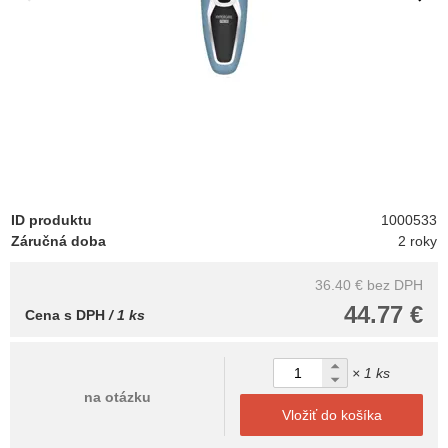
ID produktu
1000533
Záručná doba
2 roky
36.40 €
bez DPH
44.77 €
Cena s DPH
/ 1 ks
× 1 ks
na otázku
Vložiť do košíka