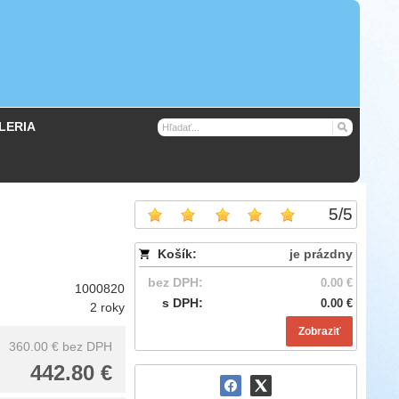
LERIA
5
/
5
Košík:
je prázdny
bez DPH:
0.00 €
1000820
s DPH:
0.00 €
2 roky
Zobraziť
360.00 €
bez DPH
442.80 €