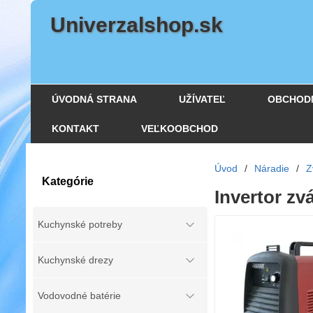
Univerzalshop.sk
ÚVODNÁ STRANA
UŽÍVATEĽ
OBCHOD
KONTAKT
VEĽKOOBCHOD
Úvod
/
Náradie
/
Z
Kategórie
Invertor zv
Kuchynské potreby
Kuchynské drezy
Vodovodné batérie