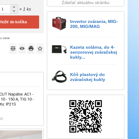
Zdieľať aktuálnu stránku
× 1 ks
Invertor zvárania, MIG-
Vložiť do košíka
200, MIG/MAG
 v cene
Kazeta solárna, do 4-
senzorovej zváračskej
kukly...
Kôš plastový do
zváračskej kukly
 CUT Napätie: AC1 -
0 - 150 A, TIG 10 -
tu: IP21S
a)