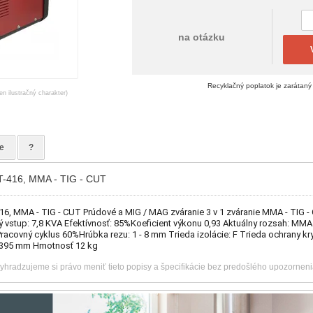
na otázku
Recyklačný poplatok je zarátaný
en ilustračný charakter)
e
?
CT-416, MMA - TIG - CUT
416, MMA - TIG - CUT Prúdové a MIG / MAG zváranie 3 v 1 zváranie MMA - TIG -
 vstup: 7,8 KVA Efektívnosť: 85%Koeficient výkonu 0,93 Aktuálny rozsah: MMA 1
Pracovný cyklus 60%Hrúbka rezu: 1 - 8 mm Trieda izolácie: F Trieda ochrany kry
x 395 mm Hmotnosť 12 kg
vyhradzujeme si právo meniť tieto popisy a špecifikácie bez predošlého upozorneni