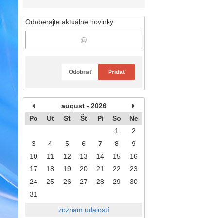
Odoberajte aktuálne novinky
Odobrať
Pridať
august - 2026
Po
Ut
St
Št
Pi
So
Ne
1
2
3
4
5
6
7
8
9
10
11
12
13
14
15
16
17
18
19
20
21
22
23
24
25
26
27
28
29
30
31
zoznam udalostí