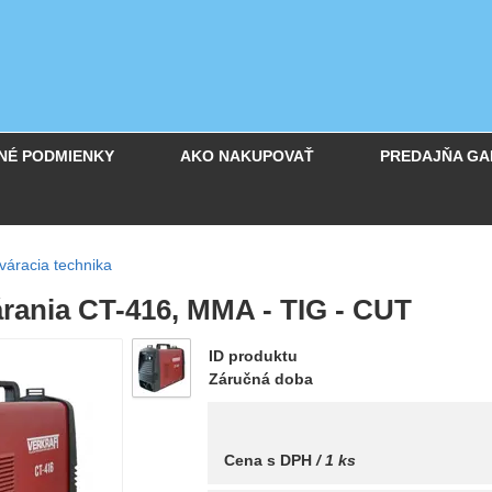
NÉ PODMIENKY
AKO NAKUPOVAŤ
PREDAJŇA GA
váracia technika
árania CT-416, MMA - TIG - CUT
ID produktu
Záručná doba
Cena s DPH
/ 1 ks