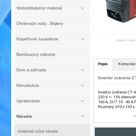
Vodoinštalačný material
Ohrievače vody , Bojlery
Kúpeľňové zariadenie
(obrázky majú l
Bambusový nábytok
Popis
Komentár
Dom a záhrada
Invertor zvárania 
Klimatizácie
Invertor zvárania CT-
230 V +- 15% Menovitý
Upratovanie
160 A, CUT 15 - 40 A 
Rozmery: 610 x 230 
Náradie
(
Elektrické ručné náradie