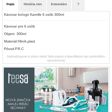
Popis
História cien
Komentáre
?
Kávovar koťogó Kamille 6 osôb 300ml
Kávovar pre 6 osôb
Objem: 300ml
Materiál:Hliník,plast
Pôvod:P.R.C
(vyhradzujeme si právo meniť tieto popisy a špecifikácie bez predošlého
upozornenia)