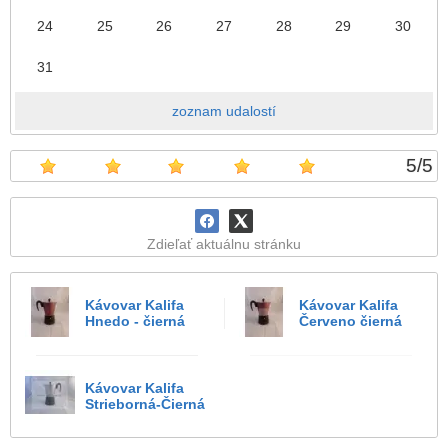
24
25
26
27
28
29
30
31
zoznam udalostí
5
/
5
Zdieľať aktuálnu stránku
Kávovar Kalifa
Kávovar Kalifa
Hnedo - čierná
Červeno čierná
Kávovar Kalifa
Strieborná-Čierná