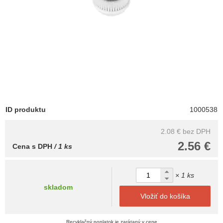
ID produktu
1000538
2.08 €
bez DPH
2.56 €
Cena s DPH
/ 1 ks
× 1 ks
skladom
Vložiť do košíka
Recyklačný poplatok je zarátaný v cene