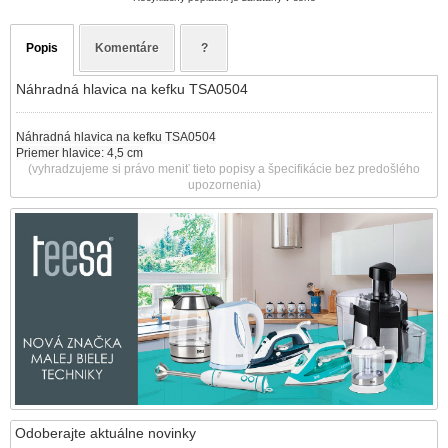
Popis
Komentáre
?
Náhradná hlavica na kefku TSA0504
Náhradná hlavica na kefku TSA0504
Priemer hlavice: 4,5 cm
(vyhradzujeme si právo meniť tieto popisy a špecifikácie bez predošlého
upozornenia)
Odoberajte aktuálne novinky