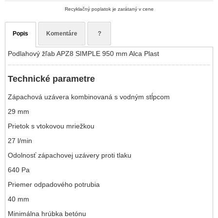
Recyklačný poplatok je zarátaný v cene
Popis
Komentáre
?
Podlahový žľab APZ8 SIMPLE 950 mm Alca Plast
Technické parametre
Zápachová uzávera kombinovaná s vodným stĺpcom
29 mm
Prietok s vtokovou mriežkou
27 l/min
Odolnosť zápachovej uzávery proti tlaku
640 Pa
Priemer odpadového potrubia
40 mm
Minimálna hrúbka betónu