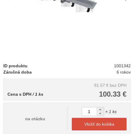
ID produktu
1001342
Záručná doba
6 rokov
81.57 €
bez DPH
100.33 €
Cena s DPH
/ 1 ks
× 1 ks
na otázku
Vložiť do košíka