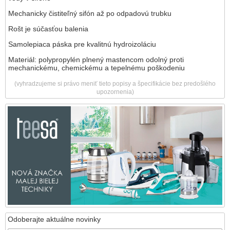
Mechanicky čistiteľný sifón až po odpadovú trubku
Rošt je súčasťou balenia
Samolepiaca páska pre kvalitnú hydroizoláciu
Materiál: polypropylén plnený mastencom odolný proti
mechanickému, chemickému a tepelnému poškodeniu
(vyhradzujeme si právo meniť tieto popisy a špecifikácie bez predošlého
upozornenia)
Odoberajte aktuálne novinky