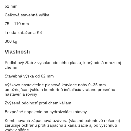
62 mm
Celková stavebná výška
75 – 110 mm
Trieda zaťaženia K3
300 kg
Vlastnosti
Podlahový žľab z vysoko odolného plastu, ktorý odolá mrazu aj
chémii
Stavebná výška od 62 mm
Výškovo nastaviteľné plastové kotviace nohy 0–35 mm
umožňujúce rýchlu a komfortnú inštaláciu vrátane presného
nastavenia roviny
Zvýšená odolnosť proti chemikáliám
Bezpečné napojenie na hydroizoláciu stavby
Kombinovaná zápachová uzávera (vlastné patentové riešenie)
zaručuje ochranu proti zápachu z kanalizácie aj po vyschnutí
vody v sifóne