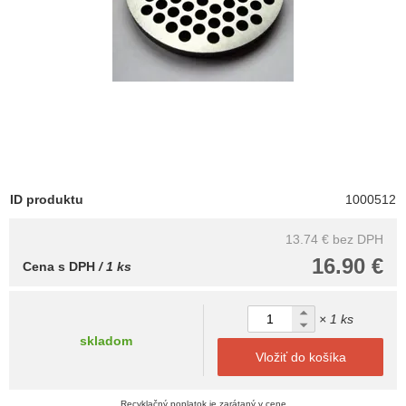
ID produktu
1000512
13.74 €
bez DPH
16.90 €
Cena s DPH
/ 1 ks
× 1 ks
skladom
Vložiť do košíka
Recyklačný poplatok je zarátaný v cene