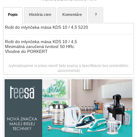
Popis
História cien
Komentáre
?
Rošt do mlynčeka mäsa KDS 10 / 4,5 5220
Rošt do mlynčeka mäsa KDS 10 / 4,5
Minimálná zaručená tvrdosť 50 HRc
Vhodné do PORKERT
(vyhradzujeme si právo meniť tieto popisy a špecifikácie bez predošlého
upozornenia)