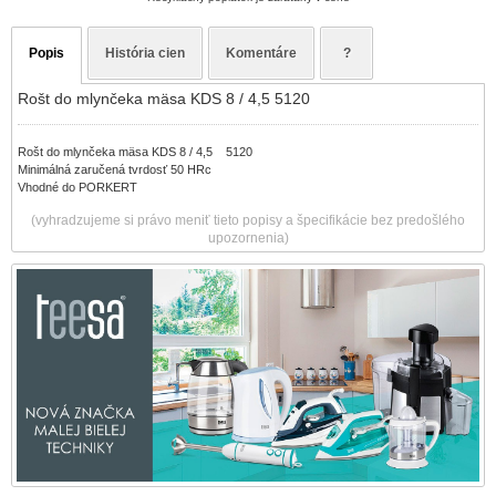
Popis
História cien
Komentáre
?
Rošt do mlynčeka mäsa KDS 8 / 4,5 5120
Rošt do mlynčeka mäsa KDS 8 / 4,5 5120
Minimálná zaručená tvrdosť 50 HRc
Vhodné do PORKERT
(vyhradzujeme si právo meniť tieto popisy a špecifikácie bez predošlého
upozornenia)