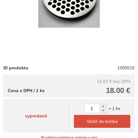
ID produktu
1000516
14.63 €
bez DPH
18.00 €
Cena s DPH
/ 1 ks
× 1 ks
vypredané
Vložiť do košíka
Recyklačný poplatok je zarátaný v cene