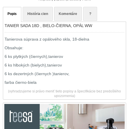
Popis
História cien
Komentáre
?
TANIER SADA 18D , BIELO-ČIERNA, OPÁL WW
Tanierova súprava z opálového skla, 18-dielna
Obsahuje:
6 ks plytkých (čiernych),tanierov
6 ks hlbokých (bielych),tanierov
6 ks dezertných (čiernych )tanierov,
farba čierno-biela
(vyhradzujeme si právo meniť tieto popisy a špecifikácie bez predošlého
upozornenia)