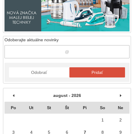
Odoberajte aktuálne novinky
Odobrať
Pridať
august - 2026
Po
Ut
St
Št
Pi
So
Ne
1
2
3
4
5
6
7
8
9