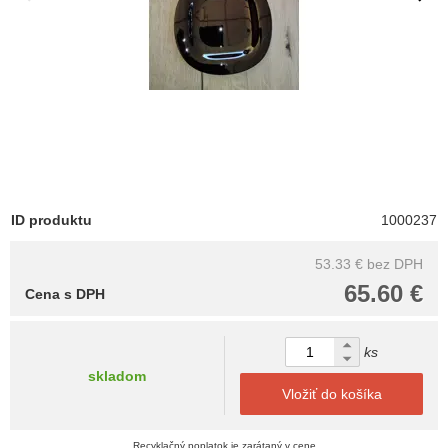
ID produktu
1000237
53.33 €
bez DPH
65.60 €
Cena s DPH
ks
skladom
Vložiť do košíka
Recyklačný poplatok je zarátaný v cene