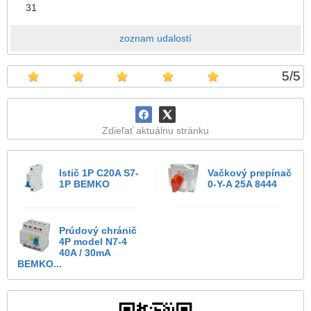
31
zoznam udalostí
5
/
5
Zdieľať aktuálnu stránku
Istič 1P C20A S7-
Vačkový prepínač
1P BEMKO
0-Y-A 25A 8444
Prúdový chránič
4P model N7-4
40A / 30mA
BEMKO...