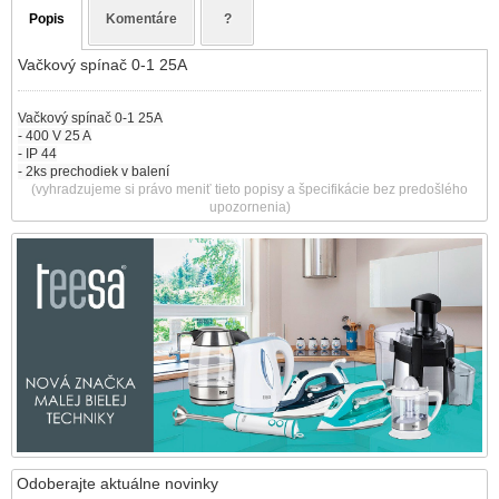
Popis
Komentáre
?
Vačkový spínač 0-1 25A
Vačkový spínač 0-1 25A
- 400 V 25 A
- IP 44
- 2ks prechodiek v balení
(vyhradzujeme si právo meniť tieto popisy a špecifikácie bez predošlého
upozornenia)
Odoberajte aktuálne novinky