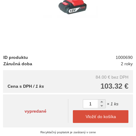
ID produktu
1000690
Záručná doba
2 roky
84.00 €
bez DPH
103.32 €
Cena s DPH
/ 1 ks
× 1 ks
vypredané
Vložiť do košíka
Recyklačný poplatok je zarátaný v cene