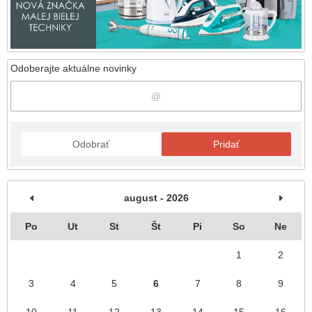
Odoberajte aktuálne novinky
Odobrať
Pridať
august - 2026
Po
Ut
St
Št
Pi
So
Ne
1
2
3
4
5
6
7
8
9
10
11
12
13
14
15
16