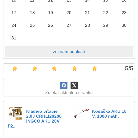
17
18
19
20
21
22
23
24
25
26
27
28
29
30
31
zoznam udalostí
5
/
5
Zdieľať aktuálnu stránku
Kladivo vŕtacie
Kosačka AKU 18
2.0J CRHLI20208
V, 1300 mAh,
INGCO AKU 20V
P2...