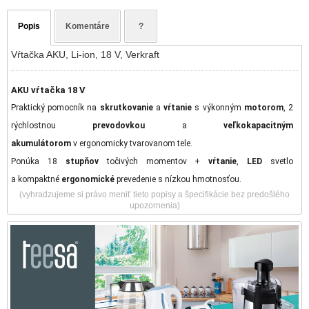
Popis
Komentáre
?
Vŕtačka AKU, Li-ion, 18 V, Verkraft
AKU vŕtačka 18 V
Praktický pomocník na
skrutkovanie
a
vŕtanie
s výkonným
motorom
, 2
rýchlostnou
prevodovkou
a
veľkokapacitným
akumulátorom
v ergonomicky tvarovanom tele.
Ponúka 18
stupňov
točivých momentov +
vŕtanie
,
LED
svetlo
a kompaktné
ergonomické
prevedenie s nízkou hmotnosťou.
(vyhradzujeme si právo meniť tieto popisy a špecifikácie bez predošlého
upozornenia)