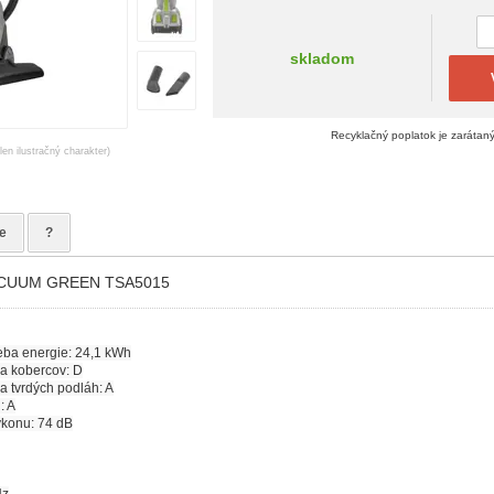
skladom
Recyklačný poplatok je zarátan
en ilustračný charakter)
e
?
ACUUM GREEN TSA5015
eba energie: 24,1 kWh
ia kobercov: D
ia tvrdých podláh: A
: A
ýkonu: 74 dB