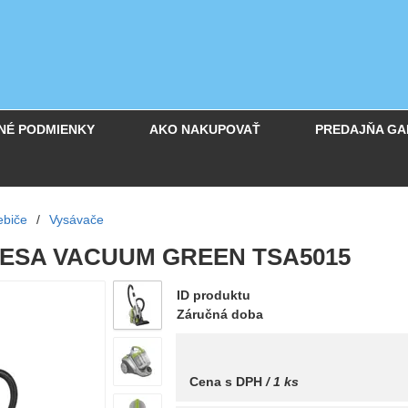
NÉ PODMIENKY
AKO NAKUPOVAŤ
PREDAJŇA GA
ebiče
/
Vysávače
EESA VACUUM GREEN TSA5015
ID produktu
Záručná doba
Cena s DPH
/ 1 ks