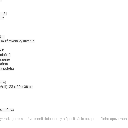
Hz
: 2 l
H12
 6 m
ká so zámkom vysúvania
60°
 otočné
ášanie
kábla
ia poloha
8 kg
xH): 23 x 30 x 38 cm
jstupňová
vyhradzujeme si právo meniť tieto popisy a špecifikácie bez predošlého upozorneni