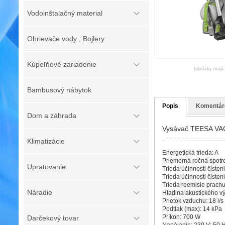
Vodoinštalačný material
Ohrievače vody , Bojlery
Kúpeľňové zariadenie
(obrázky majú l
Bambusový nábytok
Popis
Komentár
Dom a záhrada
Vysávač TEESA V
Klimatizácie
Energetická trieda: A
Priemerná ročná spotr
Upratovanie
Trieda účinnosti čisten
Trieda účinnosti čisten
Trieda reemisie prachu
Náradie
Hladina akustického v
Prietok vzduchu: 18 l/s
Podtlak (max): 14 kPa
Príkon: 700 W
Darčekový tovar