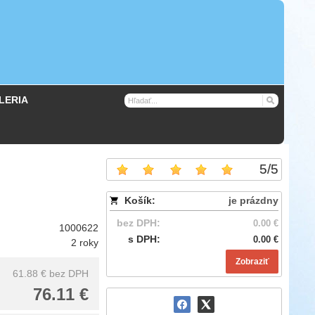
LERIA
5
/
5
Košík:
je prázdny
bez DPH:
0.00 €
1000622
s DPH:
0.00 €
2 roky
Zobraziť
61.88 €
bez DPH
76.11 €