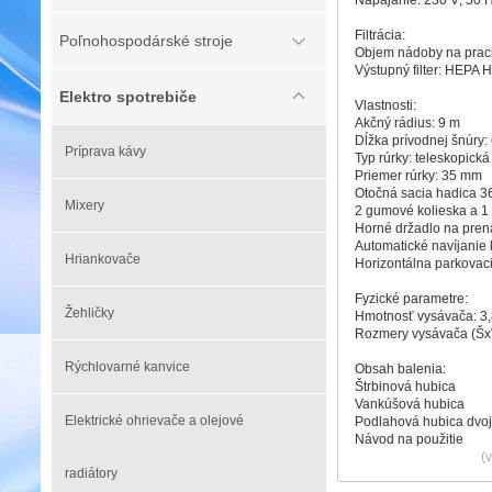
Napájanie: 230 V; 50 
Filtrácia:
Poľnohospodárské stroje
Objem nádoby na prach
Výstupný filter: HEPA 
Elektro spotrebiče
Vlastnosti:
Akčný rádius: 9 m
Dĺžka prívodnej šnúry:
Príprava kávy
Typ rúrky: teleskopic
Priemer rúrky: 35 mm
Otočná sacia hadica 3
Mixery
2 gumové kolieska a 1
Horné držadlo na pren
Automatické navíjanie 
Hriankovače
Horizontálna parkovac
Fyzické parametre:
Žehličky
Hmotnosť vysávača: 3,
Rozmery vysávača (ŠxV
Rýchlovarné kanvice
Obsah balenia:
Štrbinová hubica
Vankúšová hubica
Elektrické ohrievače a olejové
Podlahová hubica dvo
Návod na použitie
(
radiátory