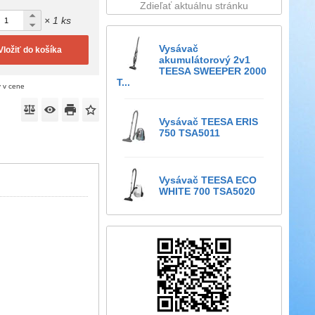
Zdieľať aktuálnu stránku
× 1 ks
Vysávač
Vložiť do košíka
akumulátorový 2v1
TEESA SWEEPER 2000
T...
ý v cene
Vysávač TEESA ERIS
750 TSA5011
Vysávač TEESA ECO
WHITE 700 TSA5020