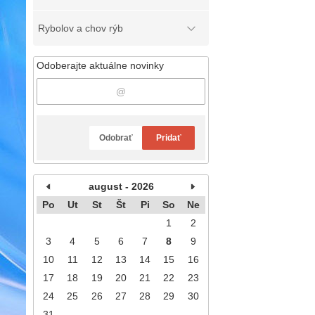
Rybolov a chov rýb
Odoberajte aktuálne novinky
Odobrať
Pridať
august - 2026
Po
Ut
St
Št
Pi
So
Ne
1
2
3
4
5
6
7
8
9
10
11
12
13
14
15
16
17
18
19
20
21
22
23
24
25
26
27
28
29
30
31