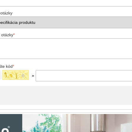
 otázky
 otázky
*
šte kód
*
»