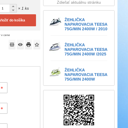
Zdieľať aktuálnu stránku
× 1 ks
ŽEHLIČKA
Vložiť do košíka
NAPAROVACIA TEESA
75G/MIN 2400W / 2010
ý v cene
ŽEHLIČKA
NAPAROVACIA TEESA
75G/MIN 2400W /2025
ŽEHLIČKA
NAPAROVACIA TEESA
75G/MIN 2400W