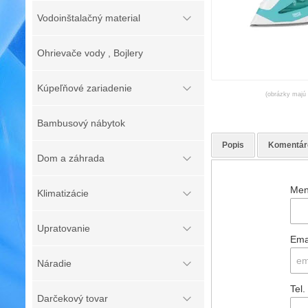
Vodoinštalačný material
Ohrievače vody , Bojlery
Kúpeľňové zariadenie
(obrázky majú l
Bambusový nábytok
Popis
Komentár
Dom a záhrada
Men
Klimatizácie
Upratovanie
Ema
Náradie
Tel.
Darčekový tovar