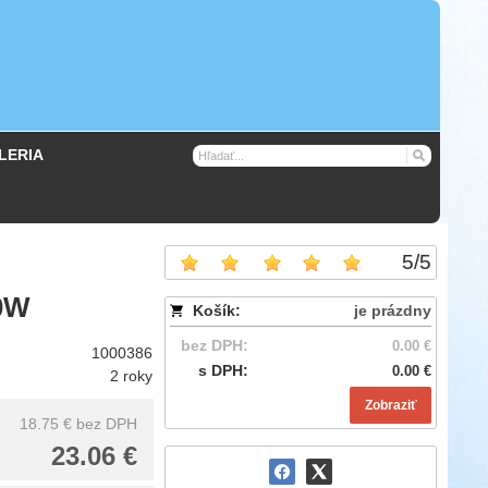
LERIA
5
/
5
0W
Košík:
je prázdny
bez DPH:
0.00 €
1000386
s DPH:
0.00 €
2 roky
Zobraziť
18.75 €
bez DPH
23.06 €