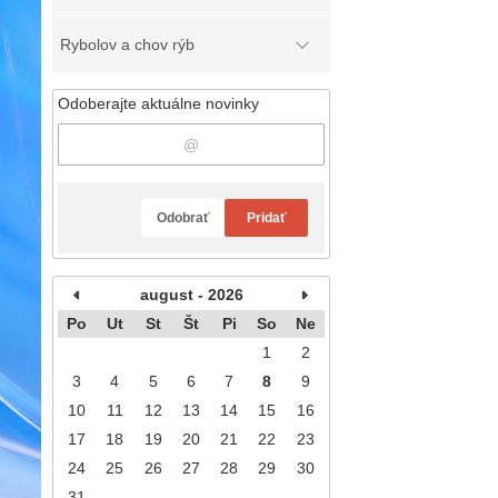
Rybolov a chov rýb
Odoberajte aktuálne novinky
Odobrať
Pridať
august - 2026
Po
Ut
St
Št
Pi
So
Ne
1
2
3
4
5
6
7
8
9
10
11
12
13
14
15
16
17
18
19
20
21
22
23
24
25
26
27
28
29
30
31