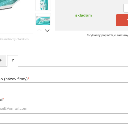
skladom
Recyklačný poplatok je zarátan
en ilustračný charakter)
e
?
o (názov firmy)
*
il
*