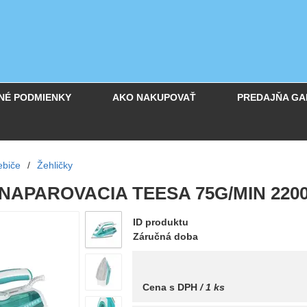
NÉ PODMIENKY
AKO NAKUPOVAŤ
PREDAJŇA GA
ebiče
/
Žehličky
NAPAROVACIA TEESA 75G/MIN 220
ID produktu
Záručná doba
Cena s DPH
/ 1 ks