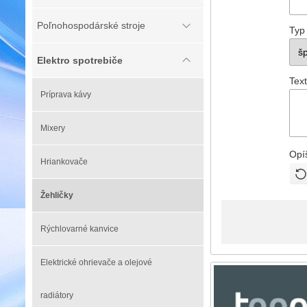
Poľnohospodárské stroje
Typ
Elektro spotrebiče
Text
Príprava kávy
Mixery
Opí
Hriankovače
Žehličky
Rýchlovarné kanvice
Elektrické ohrievače a olejové
radiátory