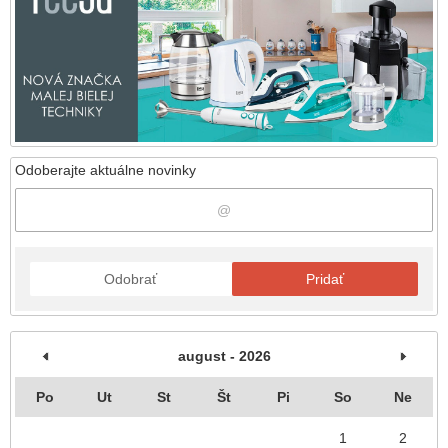
Odoberajte aktuálne novinky
Odobrať
Pridať
august - 2026
Po
Ut
St
Št
Pi
So
Ne
1
2