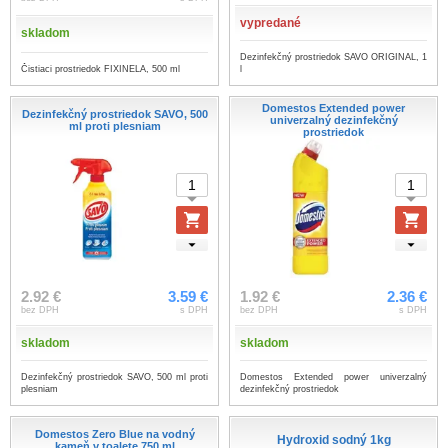
vypredané
skladom
Dezinfekčný prostriedok SAVO ORIGINAL, 1
Čistiaci prostriedok FIXINELA, 500 ml
l
Domestos Extended power
Dezinfekčný prostriedok SAVO, 500
univerzalný dezinfekčný
ml proti plesniam
prostriedok
2.92 €
3.59 €
1.92 €
2.36 €
bez DPH
s DPH
bez DPH
s DPH
skladom
skladom
Dezinfekčný prostriedok SAVO, 500 ml proti
Domestos Extended power univerzalný
plesniam
dezinfekčný prostriedok
Domestos Zero Blue na vodný
Hydroxid sodný 1kg
kameň v toalete 750 ml