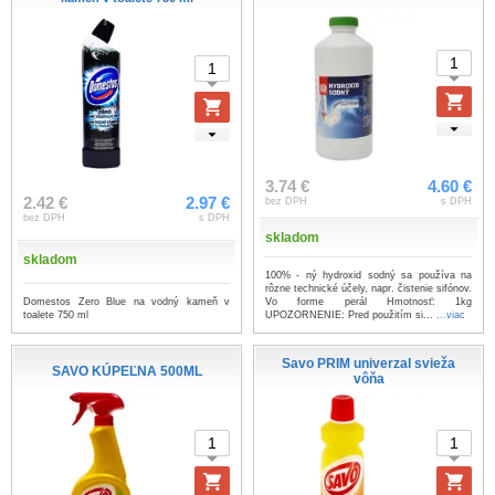
3.74 €
4.60 €
2.42 €
2.97 €
bez DPH
s DPH
bez DPH
s DPH
skladom
skladom
100% - ný hydroxid sodný sa používa na
rôzne technické účely, napr. čistenie sifónov.
Domestos Zero Blue na vodný kameň v
Vo forme perál Hmotnosť: 1kg
toalete 750 ml
UPOZORNENIE: Pred použitím si...
...viac
Savo PRIM univerzal svieža
SAVO KÚPEĽNA 500ML
vôňa