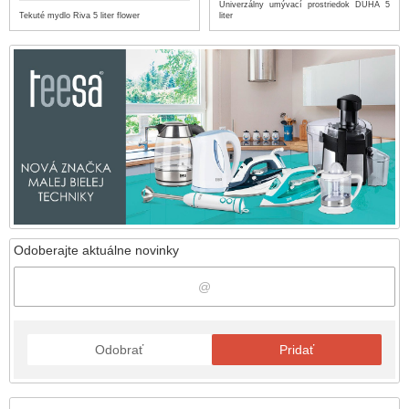
Univerzálny umývací prostriedok DUHA 5
Tekuté mydlo Riva 5 liter flower
liter
Odoberajte aktuálne novinky
Odobrať
Pridať