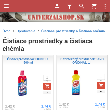
Úvod
/
Upratovanie
/
Čistiace prostriedky a čistiaca chémia
Čistiace prostriedky a čistiaca
chémia
Čistiaci prostriedok FIXINELA,
Dezinfekčný prostriedok SAVO
500 ml
ORIGINAL, 1 l
1.42 €
1.74 €
1.42 €
1.74 €
bez DPH
s DPH
bez DPH
s DPH