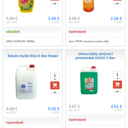
3.00 €
3.69 €
2.08 €
2.56 €
bez DPH
s DPH
bez DPH
s DPH
skladom
vypredané
SAVO KÚPEĽNA 500ML
Savo PRIM univerzal svieža vôňa
Univerzálny umývací
Tekuté mydlo Riva 5 liter flower
prostriedok DUHA 5 liter
3.67 €
4.51 €
4.08 €
5.02 €
bez DPH
s DPH
bez DPH
s DPH
vypredané
vypredané