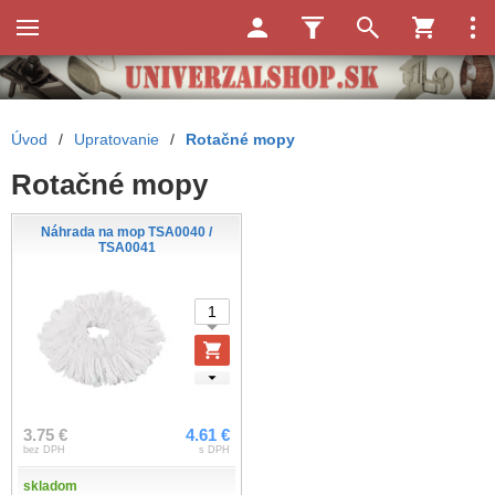
Úvod
/
Upratovanie
/
Rotačné mopy
Rotačné mopy
Náhrada na mop TSA0040 /
TSA0041
3.75 €
4.61 €
bez DPH
s DPH
skladom