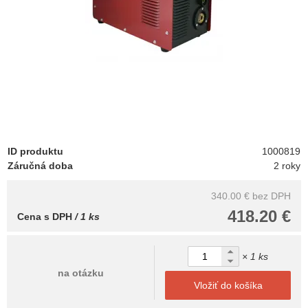
ID produktu
1000819
Záručná doba
2 roky
340.00 €
bez DPH
418.20 €
Cena s DPH
/ 1 ks
× 1 ks
na otázku
Vložiť do košíka