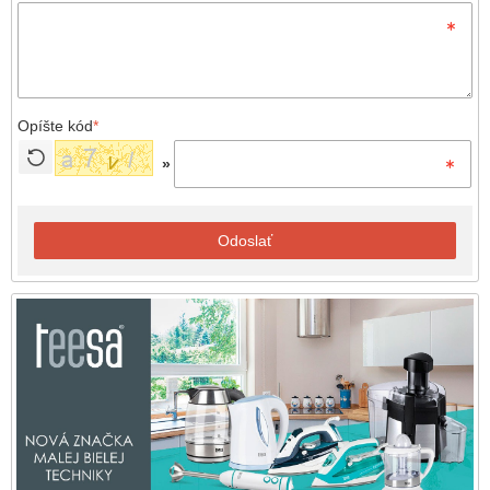
Opíšte kód
*
»
Odoslať