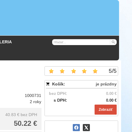
LERIA
5
/
5
Košík:
je prázdny
bez DPH:
0.00 €
1000731
s DPH:
0.00 €
2 roky
Zobraziť
40.83 €
bez DPH
50.22 €