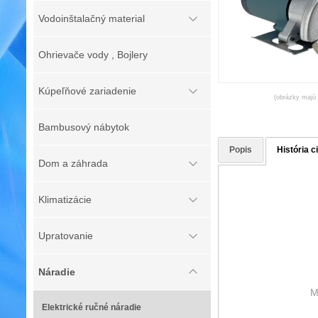
Vodoinštalačný material
Ohrievače vody , Bojlery
Kúpeľňové zariadenie
(obrázky majú l
Bambusový nábytok
Popis
História c
Dom a záhrada
Klimatizácie
Upratovanie
Náradie
M
Elektrické ručné náradie