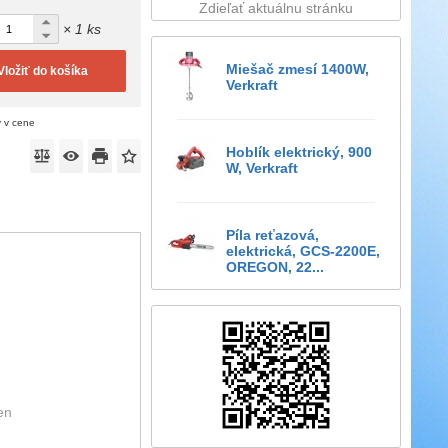
Zdieľať aktuálnu stránku
× 1 ks
Miešač zmesí 1400W,
Vložiť do košíka
Verkraft
ý v cene
Hoblík elektrický, 900
W, Verkraft
Píla reťazová,
elektrická, GCS-2200E,
OREGON, 22...
en