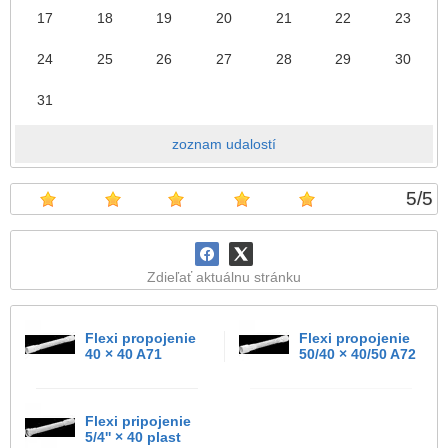
17
18
19
20
21
22
23
24
25
26
27
28
29
30
31
zoznam udalostí
5
/
5
Zdieľať aktuálnu stránku
Flexi propojenie
Flexi propojenie
40 × 40 A71
50/40 × 40/50 A72
Flexi pripojenie
5/4'' × 40 plast