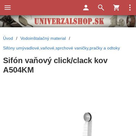
Úvod
/
Vodoinštalačný material
/
Sifóny umývadlové,vaňové,sprchové vaničky,pračky a odtoky
Sifón vaňový click/clack kov
A504KM