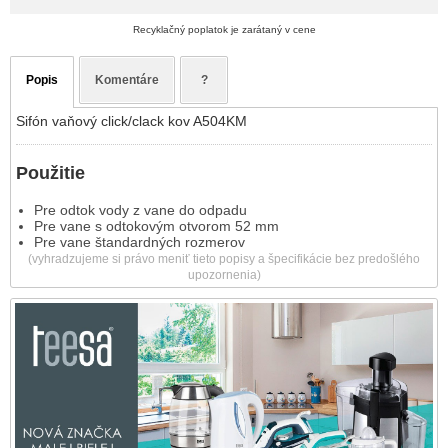
Recyklačný poplatok je zarátaný v cene
Popis
Komentáre
?
Sifón vaňový click/clack kov A504KM
Použitie
Pre odtok vody z vane do odpadu
Pre vane s odtokovým otvorom 52 mm
Pre vane štandardných rozmerov
(vyhradzujeme si právo meniť tieto popisy a špecifikácie bez predošlého
upozornenia)