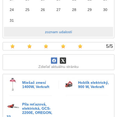
24
25
26
27
28
29
30
31
zoznam udalostí
5
/
5
Zdieľať aktuálnu stránku
Miešač zmesí
Hoblík elektrický,
1400W, Verkraft
900 W, Verkraft
Píla reťazová,
elektrická, GCS-
2200E, OREGON,
22...