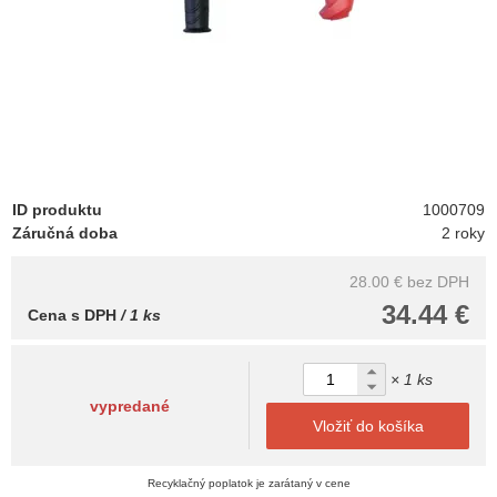
ID produktu
1000709
Záručná doba
2 roky
28.00 €
bez DPH
34.44 €
Cena s DPH
/ 1 ks
× 1 ks
vypredané
Vložiť do košíka
Recyklačný poplatok je zarátaný v cene