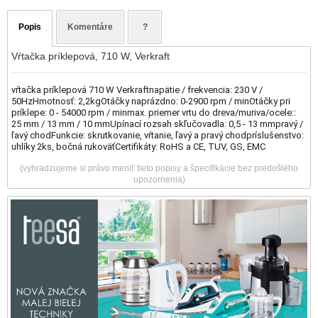
Popis
Komentáre
?
Vŕtačka príklepová, 710 W, Verkraft
vŕtačka príklepová 710 W Verkraftnapätie / frekvencia: 230 V /
50HzHmotnosť: 2,2kgOtáčky naprázdno: 0-2900 rpm / minOtáčky pri
príklepe: 0 - 54000 rpm / minmax. priemer vrtu do dreva/muriva/ocele::
25 mm / 13 mm / 10 mmUpínací rozsah skľučovadla: 0,5 - 13 mmpravý /
ľavý chodFunkcie: skrutkovanie, vŕtanie, ľavý a pravý chodpríslušenstvo:
uhlíky 2ks, bočná rukoväťCertifikáty: RoHS a CE, TUV, GS, EMC
(vyhradzujeme si právo meniť tieto popisy a špecifikácie bez predošlého
upozornenia)