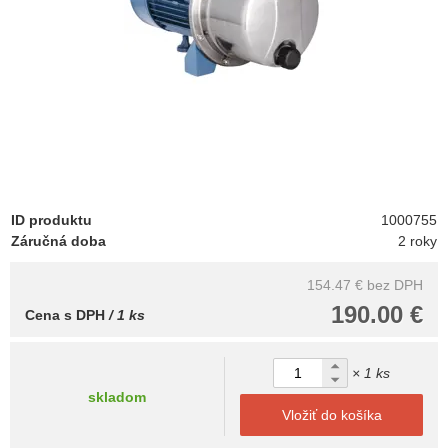
ID produktu
1000755
Záručná doba
2 roky
154.47 €
bez DPH
190.00 €
Cena s DPH
/ 1 ks
× 1 ks
skladom
Vložiť do košíka