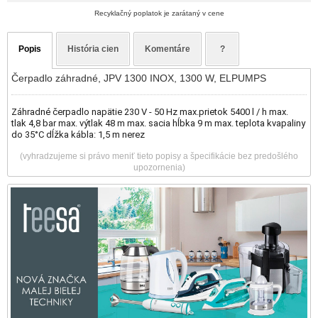
Recyklačný poplatok je zarátaný v cene
Popis
História cien
Komentáre
?
Čerpadlo záhradné, JPV 1300 INOX, 1300 W, ELPUMPS
Záhradné čerpadlo napätie 230 V - 50 Hz max.prietok 5400 l / h max.
tlak 4,8 bar max. výtlak 48 m max. sacia hĺbka 9 m max. teplota kvapaliny
do 35°C dĺžka kábla: 1,5 m nerez
(vyhradzujeme si právo meniť tieto popisy a špecifikácie bez predošlého
upozornenia)