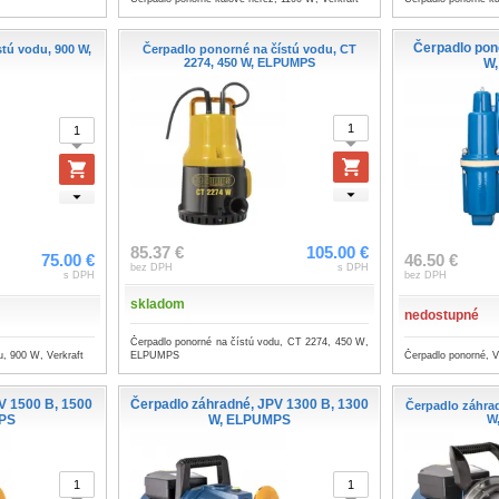
Čerpadlo pono
tú vodu, 900 W,
Čerpadlo ponorné na čístú vodu, CT
2274, 450 W, ELPUMPS
W
85.37 €
105.00 €
75.00 €
46.50 €
bez DPH
s DPH
s DPH
bez DPH
skladom
nedostupné
Čerpadlo ponorné na čístú vodu, CT 2274, 450 W,
u, 900 W, Verkraft
Čerpadlo ponorné, 
ELPUMPS
V 1500 B, 1500
Čerpadlo záhradné, JPV 1300 B, 1300
Čerpadlo záhra
PS
W, ELPUMPS
W