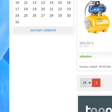
10
11
12
13
14
15
16
17
18
19
20
21
22
23
24
25
26
27
28
29
30
31
zoznam udalostí
284.55 €
bez DPH
skladom
Domáca vodáreň, VB 50/1500
1