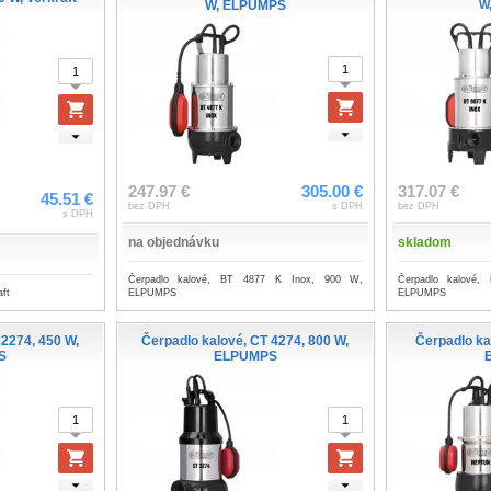
W, ELPUMPS
W
247.97 €
305.00 €
317.07 €
45.51 €
bez DPH
s DPH
bez DPH
s DPH
na objednávku
skladom
Čerpadlo kalové, BT 4877 K Inox, 900 W,
Čerpadlo kalové
aft
ELPUMPS
ELPUMPS
 2274, 450 W,
Čerpadlo kalové, CT 4274, 800 W,
Čerpadlo ka
S
ELPUMPS