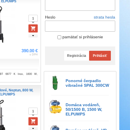
, ELPUMPS
Heslo
strata hesla
pamätať si prihlásenie
390.00 €
s DPH
Registrácia
Prihlásiť
, BT 6877 K Inox, 1600 W,
Ponorné čerpadlo
vibračné SPAL 300CW
lové, Neptun, 800 W,
ELPUMPS
Domáca vodáreň,
50/1500 B, 1500 W,
ELPUMPS