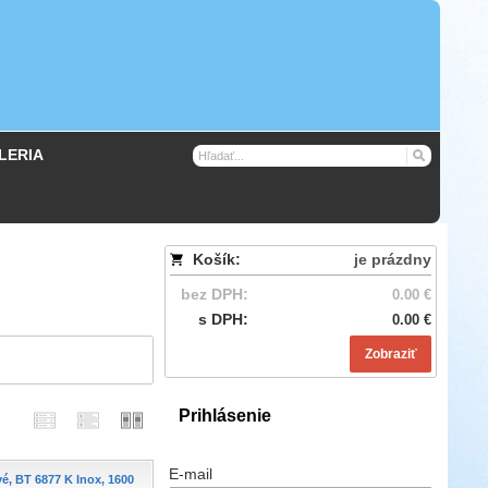
LERIA
Košík:
je prázdny
bez DPH:
0.00 €
s DPH:
0.00 €
Zobraziť
Prihlásenie
E-mail
é, BT 6877 K Inox, 1600