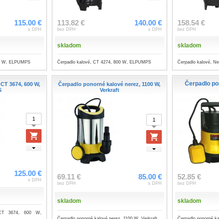
115.00 €
113.82 €
140.00 €
158.54 €
s DPH
bez DPH
s DPH
bez DPH
skladom
skladom
50 W, ELPUMPS
Čerpadlo kalové, CT 4274, 800 W, ELPUMPS
Čerpadlo kalové, 
Čerpadlo po
 CT 3674, 600 W,
Čerpadlo ponorné kalové nerez, 1100 W,
S
Verkraft
125.00 €
69.11 €
85.00 €
52.85 €
s DPH
bez DPH
s DPH
bez DPH
skladom
skladom
 CT 3674, 600 W,
Čerpadlo ponorné kalové nerez, 1100 W, Verkraft
Čerpadlo ponorné ka