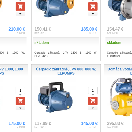
210.00 €
150.41 €
185.00 €
154.47 €
s DPH
bez DPH
s DPH
bez DPH
skladom
skladom
1500 B, 1500 W,
Čerpadlo záhradné, JPV 1300 B, 1300 W,
Čerpadlo záhradn
ELPUMPS
ELPUMPS
PV 1300, 1300
Čerpadlo záhradné, JPV 800, 800 W,
Domáca vodáre
PS
ELPUMPS
175.00 €
117.89 €
145.00 €
295.83 €
s DPH
bez DPH
s DPH
bez DPH