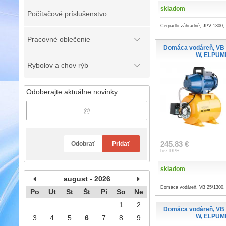
skladom
Počítačové príslušenstvo
Čerpadlo záhradné, JPV 130
Pracovné oblečenie
Domáca vodáreň, VB 
W, ELPUM
Rybolov a chov rýb
Odoberajte aktuálne novinky
245.83 €
Odobrať
Pridať
bez DPH
skladom
august - 2026
Domáca vodáreň, VB 25/1300
Po
Ut
St
Št
Pi
So
Ne
1
2
Domáca vodáreň, VB 
W, ELPUM
3
4
5
6
7
8
9