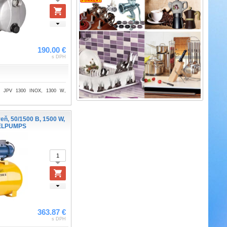
190.00 €
s DPH
é, JPV 1300 INOX, 1300 W,
ň, 50/1500 B, 1500 W,
ELPUMPS
363.87 €
s DPH