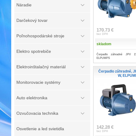
Náradie
Darčekový tovar
170.73 €
bez DPH
Poľnohospodárské stroje
skladom
Elektro spotrebiče
Čerpadlo záhradné JPV 
ELPUMPS
Elektroinštalačný materiál
Čerpadlo záhradné, J
W, ELPUM
Monitorovacie systémy
Auto elektronika
Ozvučovacia technika
142.28 €
Osvetlenie a led svietidla
bez DPH