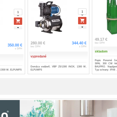
49.17 €
280.00 €
344.40 €
bez DPH
350.00 €
bez DPH
s DPH
s DPH
skladom
vypredané
Popis Ponorné če
SPAL 300 CW hli
Domáca vodáreň, VBP 25/1300 INOX, 1300 W,
BAUPRO. Napájani
, 1500 W, ELPUMPS
ELPUMPS
Typ ochrany: IPX8 .