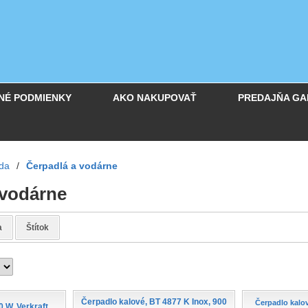
NÉ PODMIENKY
AKO NAKUPOVAŤ
PREDAJŇA GA
da
/
Čerpadlá a vodárne
 vodárne
a
Štítok
Čerpadlo kalové, BT 4877 K Inox, 900
Čerpadlo kalov
0 W, Verkraft