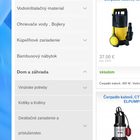
Vodoinštalačný material
Ohrievače vody , Bojlery
Kúpeľňové zariadenie
Bambusový nábytok
37.00 €
bez DPH
Dom a záhrada
skladom
Čerpadlo kalové, 400 W, Verkr
Vinárske potreby
Čerpadlo kalové, CT
ELPUMP
Kotlíky a Kotliny
Destilačné zariadenie a
príslušenstvo