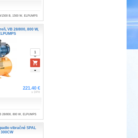
0/1500 B, 1500 W, ELPUMPS
eň, VB 28/800, 800 W,
ELPUMPS
221.40 €
s DPH
B 28/800, 800 W, ELPUMPS
padlo vibračné SPAL
300CW