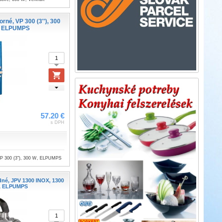
rné, VP 300 (3''), 300
, ELPUMPS
57.20 €
s DPH
VP 300 (3"), 300 W, ELPUMPS
dné, JPV 1300 INOX, 1300
, ELPUMPS