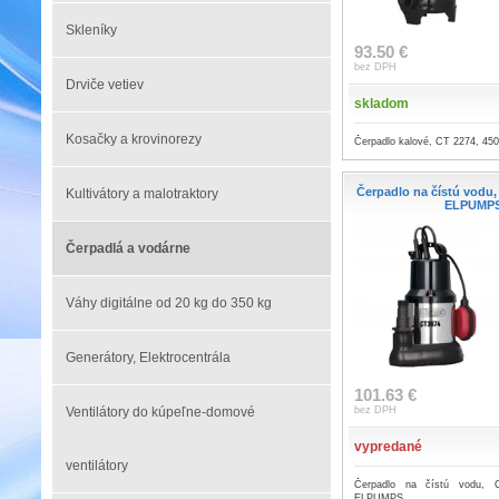
Skleníky
93.50 €
bez DPH
Drviče vetiev
skladom
Kosačky a krovinorezy
Čerpadlo kalové, CT 2274, 4
Čerpadlo na čístú vodu,
Kultivátory a malotraktory
ELPUMP
Čerpadlá a vodárne
Váhy digitálne od 20 kg do 350 kg
Generátory, Elektrocentrála
101.63 €
Ventilátory do kúpeľne-domové
bez DPH
vypredané
ventilátory
Čerpadlo na čístú vodu,
ELPUMPS