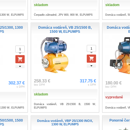
skladom
skladom
0, 1300 W, ELPUMPS
Čerpadlo záhradné, JPV 800, 800 W, ELPUMPS
Domáca vodáreň, 5
25/1300, 1300
Domáca vodáreň, VB 25/1500 B,
Domáca vodár
PS
1500 W, ELPUMPS
258.33 €
317.75 €
302.37 €
180.00 €
bez DPH
s DPH
s DPH
bez DPH
skladom
vypredané
Domáca vodáreň, VB 25/1500 B, 1500 W,
, 1300 W, ELPUMPS
Domáca vodáreň, V
ELPUMPS
50/1500, 1500
Ponorné čer
Domáca vodáreň, VBP 25/1300 INOX,
PS
1300 W, ELPUMPS