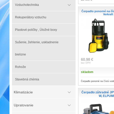
Vzduchotechnika
Čerpadlo ponorné na čís
Verkraft
Rekuperátory vzduchu
Plastové poličky , Úložné boxy
Sušenie, žehlenie, uskladnenie
bielizne
60.98 €
bez DPH
Rohože
skladom
Stavebná chémia
Čerpadlo ponorné na čístú vod
Klimatizácie
Čerpadlo záhradné JP
W, ELPUM
Upratovanie