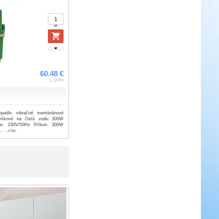
60.48 €
s DPH
rpadlo vibračné membránové
níkové na čistú vodu 300W
e: 230V/50Hz Príkon: 300W
..
...viac