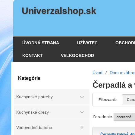
Univerzalshop.sk
ÚVODNÁ STRANA
UŽÍVATEĽ
OBCHOD
KONTAKT
VEĽKOOBCHOD
Úvod
/
Dom a záhra
Kategórie
Čerpadlá a
Kuchynské potreby
Filtrovanie
Cen
Kuchynské drezy
Zoradenie
Vodovodné batérie
Čerpadlo kalové, 40