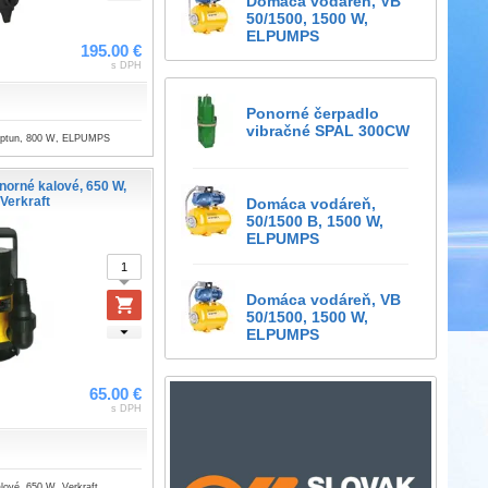
Domáca vodáreň, VB
50/1500, 1500 W,
ELPUMPS
195.00 €
s DPH
Ponorné čerpadlo
vibračné SPAL 300CW
Neptun, 800 W, ELPUMPS
norné kalové, 650 W,
Verkraft
Domáca vodáreň,
50/1500 B, 1500 W,
ELPUMPS
Domáca vodáreň, VB
50/1500, 1500 W,
ELPUMPS
65.00 €
s DPH
lové, 650 W, Verkraft