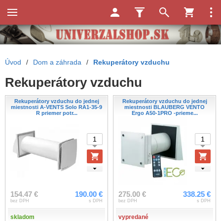
Úvod
/
Dom a záhrada
/
Rekuperátory vzduchu
Rekuperátory vzduchu
Rekuperátory vzduchu do jednej
Rekuperátory vzduchu do jednej
miestnosti A-VENTS Solo RA1-35-9
miestnosti BLAUBERG VENTO
R priemer potr...
Ergo A50-1PRO -prieme...
154.47 €
190.00 €
275.00 €
338.25 €
bez DPH
s DPH
bez DPH
s DPH
skladom
vypredané