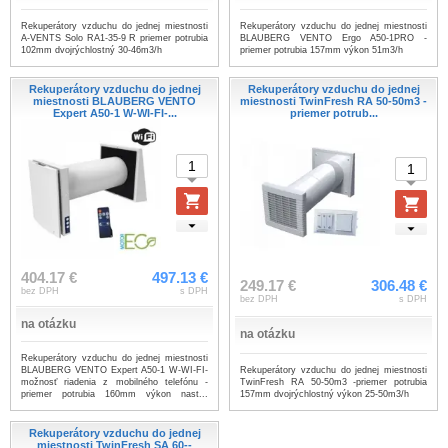
Rekuperátory vzduchu do jednej miestnosti
Rekuperátory vzduchu do jednej miestnosti
A-VENTS Solo RA1-35-9 R priemer potrubia
BLAUBERG VENTO Ergo A50-1PRO -
102mm dvojrýchlostný 30-46m3/h
priemer potrubia 157mm výkon 51m3/h
Rekuperátory vzduchu do jednej
Rekuperátory vzduchu do jednej
miestnosti BLAUBERG VENTO
miestnosti TwinFresh RA 50-50m3 -
Expert A50-1 W-WI-FI-...
priemer potrub...
404.17 €
497.13 €
249.17 €
306.48 €
bez DPH
s DPH
bez DPH
s DPH
na otázku
na otázku
Rekuperátory vzduchu do jednej miestnosti
Rekuperátory vzduchu do jednej miestnosti
BLAUBERG VENTO Expert A50-1 W-WI-FI-
TwinFresh RA 50-50m3 -priemer potrubia
možnosť riadenia z mobilného telefónu -
157mm dvojrýchlostný výkon 25-50m3/h
priemer potrubia 160mm výkon nast...
...viac
Rekuperátory vzduchu do jednej
miestnosti TwinFresh SA 60--