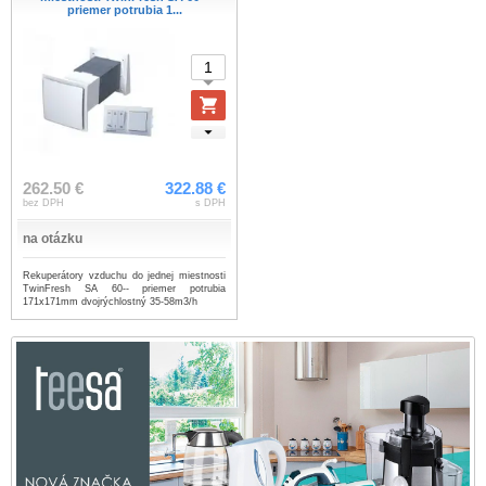
priemer potrubia 1...
262.50 €
322.88 €
bez DPH
s DPH
na otázku
Rekuperátory vzduchu do jednej miestnosti
TwinFresh SA 60-- priemer potrubia
171x171mm dvojrýchlostný 35-58m3/h