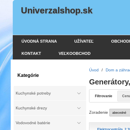
Univerzalshop.sk
ÚVODNÁ STRANA
UŽÍVATEĽ
OBCHOD
KONTAKT
VEĽKOOBCHOD
Úvod
/
Dom a záhra
Kategórie
Generátory,
Kuchynské potreby
Filtrovanie
Cen
Kuchynské drezy
Zoradenie
Vodovodné batérie
Elektrocentrála, 2,3