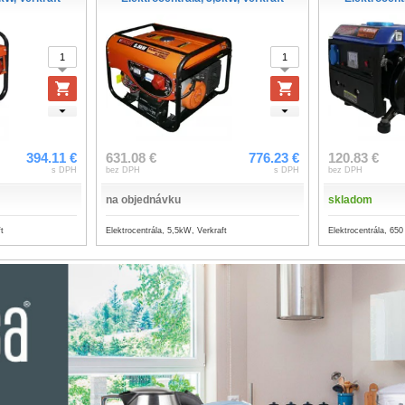
394.11 €
631.08 €
776.23 €
120.83 €
s DPH
bez DPH
s DPH
bez DPH
na objednávku
skladom
t
Elektrocentrála, 5,5kW, Verkraft
Elektrocentrála, 650