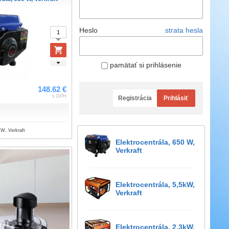
Heslo
strata hesla
pamätať si prihlásenie
148.62 €
s DPH
Registrácia
Prihlásiť
 W, Verkraft
Elektrocentrála, 650 W,
Verkraft
Elektrocentrála, 5,5kW,
Verkraft
Elektrocentrála, 2,3kW,