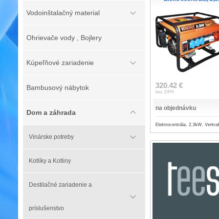
Vodoinštalačný material
Ohrievače vody , Bojlery
Kúpeľňové zariadenie
320.42 €
Bambusový nábytok
bez DPH
na objednávku
Dom a záhrada
Elektrocentrála, 2,3kW, Verkraf
Vinárske potreby
Kotlíky a Kotliny
Destilačné zariadenie a
príslušenstvo