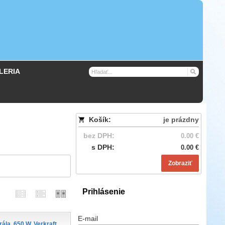
LERIA
Košík:
je prázdny
bez DPH:
0.00 €
s DPH:
0.00 €
Zobraziť
Prihlásenie
E-mail
rála, 650 W, Verkraft