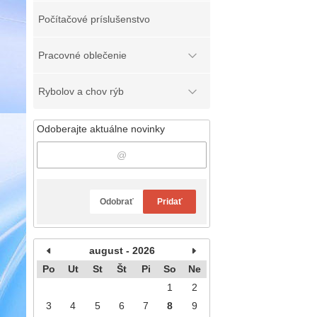
Počítačové príslušenstvo
Pracovné oblečenie
Rybolov a chov rýb
Odoberajte aktuálne novinky
Odobrať
Pridať
august - 2026
Po
Ut
St
Št
Pi
So
Ne
1
2
3
4
5
6
7
8
9