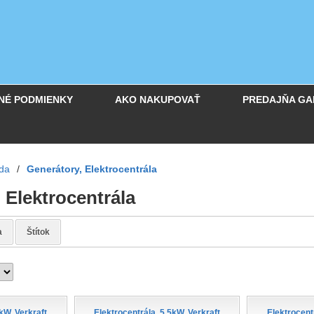
NÉ PODMIENKY
AKO NAKUPOVAŤ
PREDAJŇA GA
da
/
Generátory, Elektrocentrála
 Elektrocentrála
a
Štítok
kW, Verkraft
Elektrocentrála, 5,5kW, Verkraft
Elektrocent