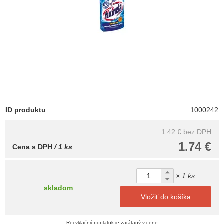
ID produktu
1000242
1.42 €
bez DPH
1.74 €
Cena s DPH
/ 1 ks
× 1 ks
skladom
Vložiť do košíka
Recyklačný poplatok je zarátaný v cene