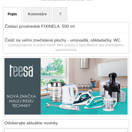
Popis
Komentáre
?
Čistiaci prostriedok FIXINELA, 500 ml
Čistič na veľmi znečistené plochy - umývadlá, obkladačky, WC.
(vyhradzujeme si právo meniť tieto popisy a špecifikácie bez predošlého
upozornenia)
Odoberajte aktuálne novinky