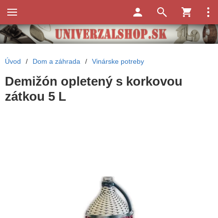
Úvod
/
Dom a záhrada
/
Vinárske potreby
Demižón opletený s korkovou
zátkou 5 L