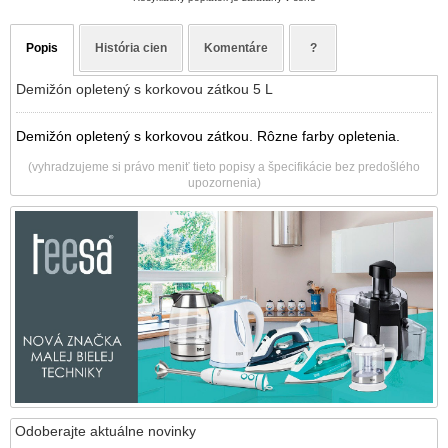
Popis
História cien
Komentáre
?
Demižón opletený s korkovou zátkou 5 L
Demižón opletený s korkovou zátkou. Rôzne farby opletenia.
(vyhradzujeme si právo meniť tieto popisy a špecifikácie bez predošlého
upozornenia)
Odoberajte aktuálne novinky