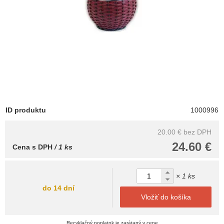
ID produktu
1000996
20.00 €
bez DPH
24.60 €
Cena s DPH
/ 1 ks
× 1 ks
do 14 dní
Vložiť do košíka
Recyklačný poplatok je zarátaný v cene