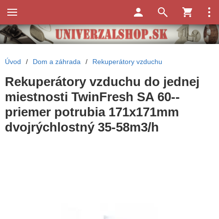
Úvod
/
Dom a záhrada
/
Rekuperátory vzduchu
Rekuperátory vzduchu do jednej
miestnosti TwinFresh SA 60--
priemer potrubia 171x171mm
dvojrýchlostný 35-58m3/h