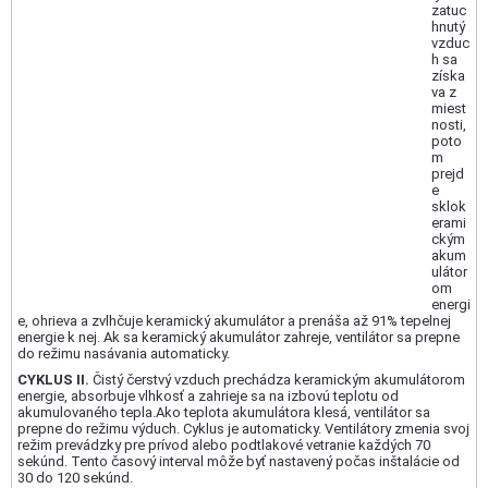
zatuc
hnutý
vzduc
h sa
získa
va z
miest
nosti,
poto
m
prejd
e
sklok
erami
ckým
akum
ulátor
om
energi
e, ohrieva a zvlhčuje keramický akumulátor a prenáša až 91% tepelnej
energie k nej. Ak sa keramický akumulátor zahreje, ventilátor sa prepne
do režimu nasávania automaticky.
CYKLUS II.
Čistý čerstvý vzduch prechádza keramickým akumulátorom
energie, absorbuje vlhkosť a zahrieje sa na izbovú teplotu od
akumulovaného tepla.Ako teplota akumulátora klesá, ventilátor sa
prepne do režimu výduch. Cyklus je automaticky. Ventilátory zmenia svoj
režim prevádzky pre prívod alebo podtlakové vetranie každých 70
sekúnd. Tento časový interval môže byť nastavený počas inštalácie od
30 do 120 sekúnd.