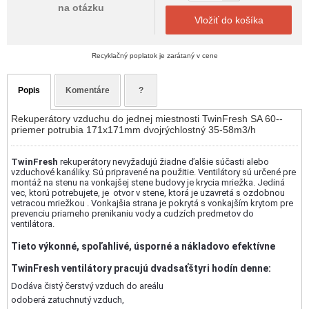
na otázku
Vložiť do košíka
Recyklačný poplatok je zarátaný v cene
Popis
Komentáre
?
Rekuperátory vzduchu do jednej miestnosti TwinFresh SA 60--
priemer potrubia 171x171mm dvojrýchlostný 35-58m3/h
TwinFresh
rekuperátory nevyžadujú žiadne ďalšie súčasti alebo
vzduchové kanáliky. Sú pripravené na použitie. Ventilátory sú určené pre
montáž na stenu na vonkajšej stene budovy je krycia mriežka. Jediná
vec, ktorú potrebujete, je otvor v stene, ktorá je uzavretá s ozdobnou
vetracou mriežkou . Vonkajšia strana je pokrytá s vonkajším krytom pre
prevenciu priameho prenikaniu vody a cudzích predmetov do
ventilátora.
Tieto výkonné, spoľahlivé, úsporné a nákladovo efektívne
TwinFresh ventilátory pracujú dvadsaťštyri hodín denne:
Dodáva čistý čerstvý vzduch do areálu
odoberá zatuchnutý vzduch,