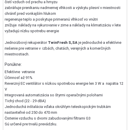
čistí vzduch od prachu a hmyzu
zabráňuje prenikaniu nadmernej vlhkosti a výskytu plesní v miestnosti
chrániť pred vonkajším hlukom
regeneruje teplo a poskytuje primeranú vlhkosť vo vnútri
znížuje náklady na vykurovanie v zime a náklady na klimatizáciu v lete
vyžadujú nízku spotrebu energie
Jednoizbový rekuperátor
TwinFresh S,SA
je jednoduché a efektívne
riešenie pre vetranie v izbách, chatách, verejných a komerčných
miestnostiach.
Ponúkne:
Efektívne vetranie
Účinnosť až 91%
Reverzný EC ventilátor s nízkou spotrebou energie len 3 W a napätia 12
V
Integrovaná automatizácia so štyrmi operačnými polohami
Tichý chod (22 - 29 dBA)
Jednoduchá inštalácia vďaka okrúhlym teleskopickým trubkám
nastaviteľné od 250 do 470 mm
Čistenie vzduchu s dvomi zabudovanými filtrami G3
Sú určené pre trvalú prevádzku.