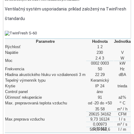
Ventilačný systém usporiadania: príklad založený na TwinFresh
štandardu
Parametre
Hodnota
Jednotka
Rýchlosť
1 2
Napätie
230
V
2.4 3
W
Moc
0002 0003
kW
Frekvencia
50
Hz
Hladina akustického hluku vo vzdialenosti 3 m
22 29
dBA
Tepelný výmenník typu
Keramický
Krytie
IP 24
trieda
Сontrol panel
áno
Účinnosť rekuperácie
91
až%
о
Max. prepravovaná teplota vzduchu
od -20 do +50
C
35 58
m³ / h
20615 34162
CFM
Max.preprava vzduchu
9,73 16124
l / s
0,00973
m³ / s
0,01612
584,5 968,6
l / m