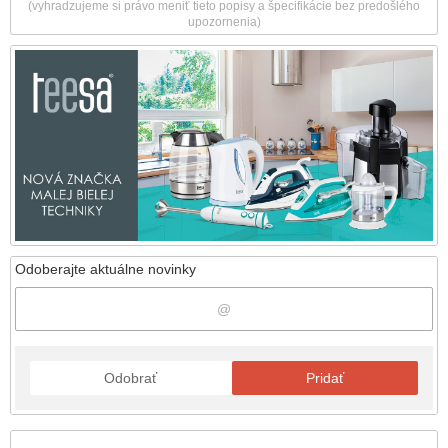
(vyhradzujeme si právo meniť tieto popisy a špecifikácie bez predošlého
upozornenia)
Odoberajte aktuálne novinky
Odobrať
Pridať