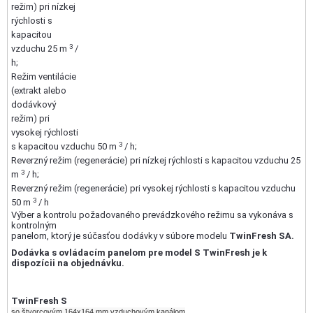
režim) pri nízkej
rýchlosti s
kapacitou
3
vzduchu 25 m
/
h;
Režim ventilácie
(extrakt alebo
dodávkový
režim) pri
vysokej rýchlosti
3
s kapacitou vzduchu 50 m
/ h;
Reverzný režim (regenerácie) pri nízkej rýchlosti s kapacitou vzduchu 25
3
m
/ h;
Reverzný režim (regenerácie) pri vysokej rýchlosti s kapacitou vzduchu
3
50 m
/ h
Výber a kontrolu požadovaného prevádzkového režimu sa vykonáva s
kontrolným
panelom, ktorý je súčasťou dodávky v súbore modelu
TwinFresh SA.
Dodávka s ovládacím panelom pre model S TwinFresh je k
dispozícii na objednávku.
TwinFresh S
so štvorcovým 164х164 mm vzduchovým kanálom