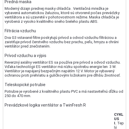
Predná maska
Moderný dizajn prednej masky chladiča . Ventilačná mriežka je
vybavená automatickou žaluziou, ktoré sú otvorené počas prevádzky
ventilátora a sú uzavreté v pohotovostnom režime. Maska chladiča je
vyrobená z vysoko kvalitného sneho bieleho plastu ABS.
Filtrácia vzduchu
Dva G3 vstavané filtre poskytujú prívod a odvod vzduchu filtráciou a
zaistiťuje prívod čerstvého vzduchu bez prachu, peľu, hmyzu a chráni
ventilátor pred znečistením.
Prívod vzduchu a výpis
Reverzný axiálny ventilátor ES sa používa pre prívod a odvod vzduchu.
Vďaka technológii ES ventilátor má nízku spotrebu energie len 3 W.
Ventilátor je napájaný bezpečným napätím 12 V. Motor je vybavený
ochranou proti prehriatiu a guličkovými ložiskami pre dlhšiu životnosť.
Teleskopické potrubie
Potrubie je vyrobené z kvalitného plastu PVC a má nastaviteľnú dĺžku od
250 do 470 mm.
Prevádzkové logika ventilátor a TwinFresh R
CYKL
US
I.
Tep
lý