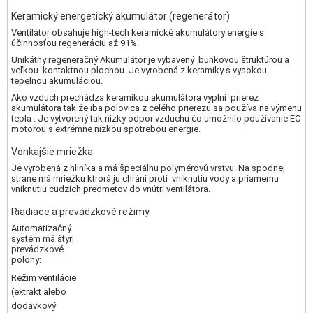
Keramický energetický akumulátor (regenerátor)
Ventilátor obsahuje high-tech keramické akumulátory energie s
účinnosťou regeneráciu až 91%.
Unikátny regeneračný Akumulátor je vybavený bunkovou štruktúrou a
veľkou kontaktnou plochou. Je vyrobená z keramiky s vysokou
tepelnou akumuláciou.
Ako vzduch prechádza keramikou akumulátora vyplní prierez
akumulátora tak že iba polovica z celého prierezu sa používa na výmenu
tepla . Je vytvorený tak nízky odpor vzduchu čo umožnilo používanie EC
motorou s extrémne nízkou spotrebou energie.
Vonkajšie mriežka
Je vyrobená z hliníka a má špeciálnu polymérovú vrstvu. Na spodnej
strane má mriežku ktrorá ju chráni proti vniknutiu vody a priamemu
vniknutiu cudzích predmetov do vnútri ventilátora.
Riadiace a prevádzkové režimy
Automatizačný
systém má štyri
prevádzkové
polohy:
Režim ventilácie
(extrakt alebo
dodávkový