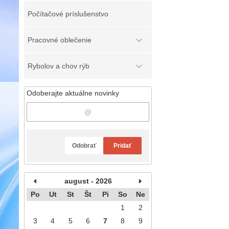
Počítačové príslušenstvo
Pracovné oblečenie
Rybolov a chov rýb
Odoberajte aktuálne novinky
Odobrať
Pridať
august - 2026
Po
Ut
St
Št
Pi
So
Ne
1
2
3
4
5
6
7
8
9