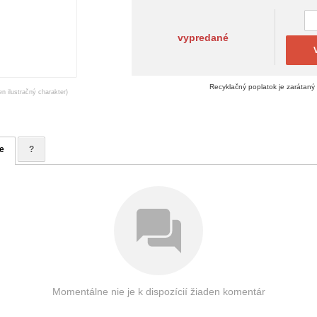
vypredané
Recyklačný poplatok je zarátaný
en ilustračný charakter)
e
?
Momentálne nie je k dispozícií žiaden komentár