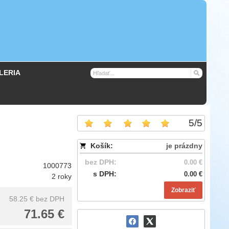
LERIA
5
/
5
Košík:
je prázdny
bez DPH:
0.00 €
1000773
s DPH:
0.00 €
2 roky
Zobraziť
58.25 €
bez DPH
71.65 €