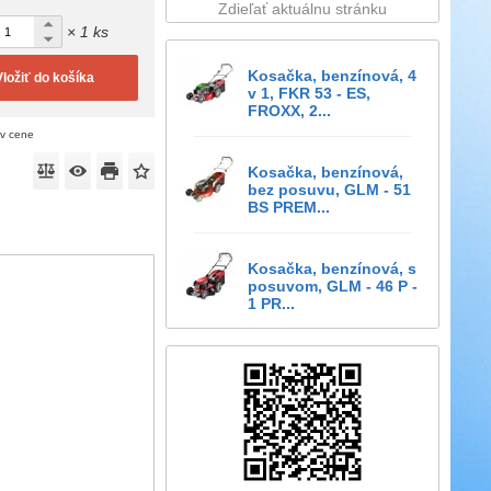
Zdieľať aktuálnu stránku
× 1 ks
Kosačka, benzínová, 4
Vložiť do košíka
v 1, FKR 53 - ES,
FROXX, 2...
 v cene
Kosačka, benzínová,
bez posuvu, GLM - 51
BS PREM...
Kosačka, benzínová, s
posuvom, GLM - 46 P -
1 PR...