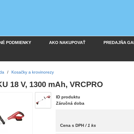
NÉ PODMIENKY
AKO NAKUPOVAŤ
PREDAJŇA GA
da
/
Kosačky a krovinorezy
KU 18 V, 1300 mAh, VRCPRO
ID produktu
Záručná doba
Cena s DPH
/ 1 ks