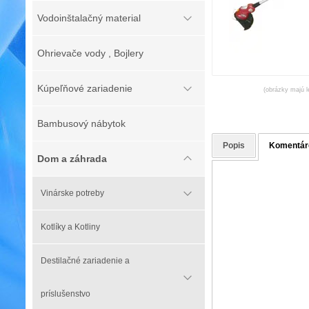
Vodoinštalačný material
Ohrievače vody , Bojlery
Kúpeľňové zariadenie
(obrázky majú l
Bambusový nábytok
Popis
Komentár
Dom a záhrada
Vinárske potreby
Kotlíky a Kotliny
Destilačné zariadenie a
príslušenstvo