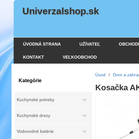
Univerzalshop.sk
ÚVODNÁ STRANA
UŽÍVATEĽ
OBCHOD
KONTAKT
VEĽKOOBCHOD
Úvod
/
Dom a záhra
Kategórie
Kosačka A
Kuchynské potreby
Kuchynské drezy
Vodovodné batérie