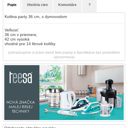
Popis
História cien
Komentáre
?
Kotlina party 36 cm, s dymovodom
Veľkosť:
36 cm v priemere,
42 cm vysoká
vhodné pre 14 litrové kotlíky
(vyhradzujeme si právo meniť tieto popisy a špecifikácie bez predošlého
upozornenia)
Odoberajte aktuálne novinky