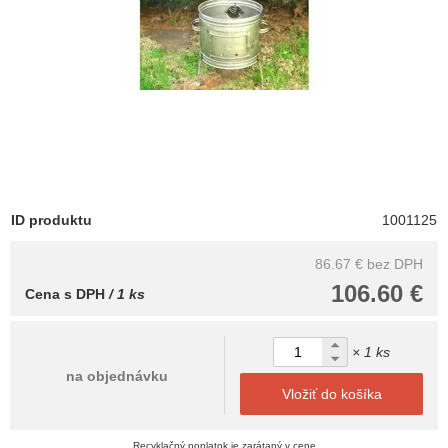
ID produktu
1001125
86.67 €
bez DPH
106.60 €
Cena s DPH
/ 1 ks
× 1 ks
na objednávku
Vložiť do košíka
Recyklačný poplatok je zarátaný v cene