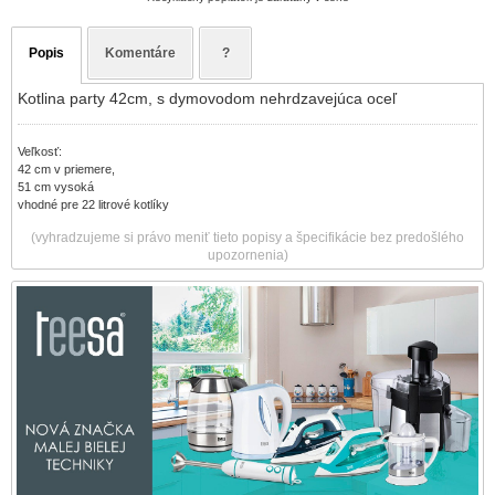
Popis
Komentáre
?
Kotlina party 42cm, s dymovodom nehrdzavejúca oceľ
Veľkosť:
42 cm v priemere,
51 cm vysoká
vhodné pre 22 litrové kotlíky
(vyhradzujeme si právo meniť tieto popisy a špecifikácie bez predošlého
upozornenia)