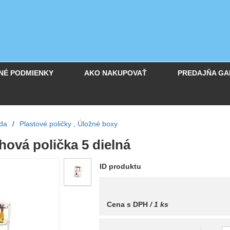
NÉ PODMIENKY
AKO NAKUPOVAŤ
PREDAJŇA GA
da
/
Plastové poličky , Úložné boxy
hová polička 5 dielná
ID produktu
Cena s DPH
/ 1 ks