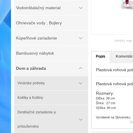
Vodoinštalačný material
Ohrievače vody , Bojlery
Kúpeľňové zariadenie
(obrázky majú l
Bambusový nábytok
Popis
Komentár
Dom a záhrada
Plastová rohová pol
Vinárske potreby
Plastová rohová po
Rozmery:
Kotlíky a Kotliny
Dlžka: 39 cm
Šírka : 27 cm
Výška: 94 cm
Destilačné zariadenie a
Vyrobené na Slovensku
(
príslušenstvo