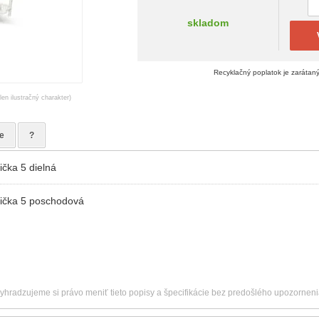
skladom
Recyklačný poplatok je zarátan
en ilustračný charakter)
e
?
ička 5 dielná
lička 5 poschodová
vyhradzujeme si právo meniť tieto popisy a špecifikácie bez predošlého upozorneni