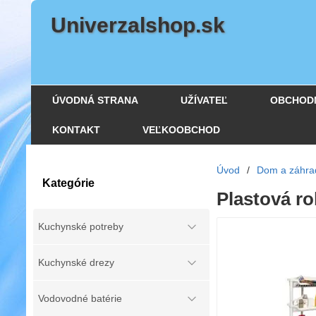
Univerzalshop.sk
ÚVODNÁ STRANA
UŽÍVATEĽ
OBCHOD
KONTAKT
VEĽKOOBCHOD
Úvod
/
Dom a záhra
Kategórie
Plastová ro
Kuchynské potreby
Kuchynské drezy
Vodovodné batérie