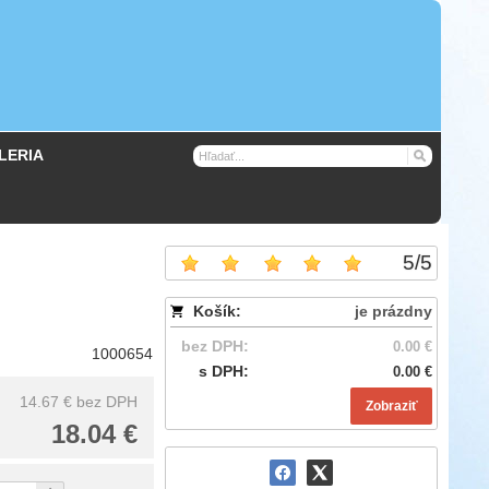
LERIA
5
/
5
Košík:
je prázdny
bez DPH:
0.00 €
1000654
s DPH:
0.00 €
14.67 €
bez DPH
Zobraziť
18.04 €