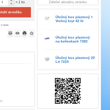
× 1 ks
Zdieľať aktuálnu stránku
Vložiť do košíka
Úložný box plastový +
Vrchný kryt 42 lit
ý v cene
Úložný box plastový
na kolieskach 7382
Úložný box plastový 20
Lit 7224
a)