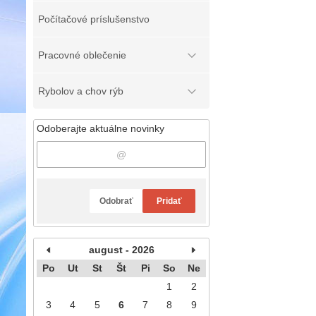
Počítačové príslušenstvo
Pracovné oblečenie
Rybolov a chov rýb
Odoberajte aktuálne novinky
Odobrať
Pridať
august - 2026
Po
Ut
St
Št
Pi
So
Ne
1
2
3
4
5
6
7
8
9