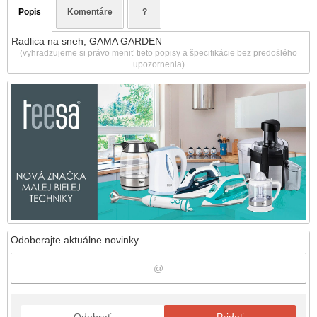
Popis
Komentáre
?
Radlica na sneh, GAMA GARDEN
(vyhradzujeme si právo meniť tieto popisy a špecifikácie bez predošlého
upozornenia)
Odoberajte aktuálne novinky
Odobrať
Pridať