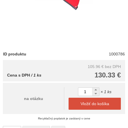
ID produktu
1000786
105.96 €
bez DPH
130.33 €
Cena s DPH
/ 1 ks
× 1 ks
na otázku
Vložiť do košíka
Recyklačný poplatok je zarátaný v cene