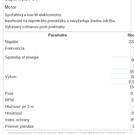
Motor
Spoľahlivý a low-W elektromotor.
Navrhnuté na nepretržitú prevádzku a nevyžaduje žiadnu údržbu.
Vybavený ochranou proti prehriatiu.
Parametre
Ho
Napätie
22
Frekvencia
Spotreba el.energie
0
5
Výkon
2
0,
15
Prúd
0
RPM
2
Hlučnosť pri 3 m
Hmotnosť
0
Index ochrany
I
Priemer potrubia
(vyhradzujeme si právo meniť tieto popisy a špecifikácie bez predošlého