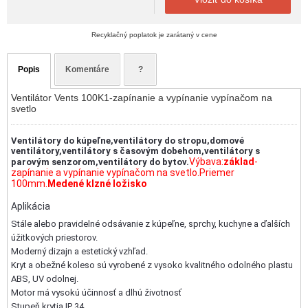
Recyklačný poplatok je zarátaný v cene
Popis
Komentáre
?
Ventilátor Vents 100K1-zapínanie a vypínanie vypínačom na
svetlo
Ventilátory do kúpeľne,ventilátory do stropu,domové
ventilátory,ventilátory s časovým dobehom,ventilátory s
Výbava:
základ
-
parovým senzorom,ventilátory do bytov.
zapínanie a vypínanie vypínačom na svetlo.Priemer
100mm.
Medené klzné ložisko
Aplikácia
Stále alebo pravidelné odsávanie z kúpeľne, sprchy, kuchyne a ďalších
úžitkových priestorov.
Moderný dizajn a estetický vzhľad.
Kryt a obežné koleso sú vyrobené z vysoko kvalitného odolného plastu
ABS, UV odolnej.
Motor má vysokú účinnosť a dlhú životnosť
Stupeň krytia IP 34.