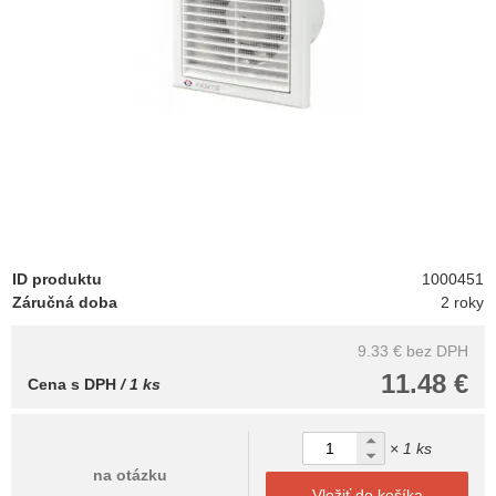
ID produktu
1000451
Záručná doba
2 roky
9.33 €
bez DPH
11.48 €
Cena s DPH
/ 1 ks
× 1 ks
na otázku
Vložiť do košíka