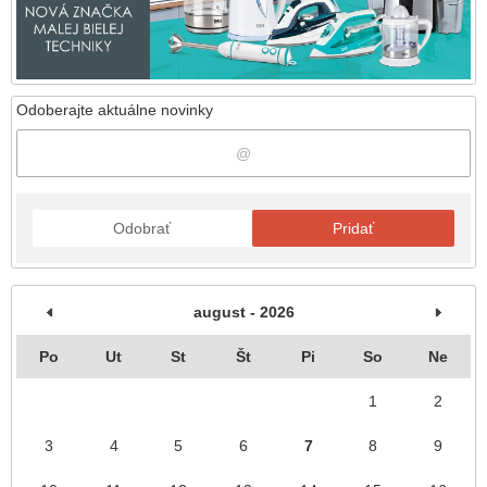
Odoberajte aktuálne novinky
Odobrať
Pridať
august - 2026
Po
Ut
St
Št
Pi
So
Ne
1
2
3
4
5
6
7
8
9