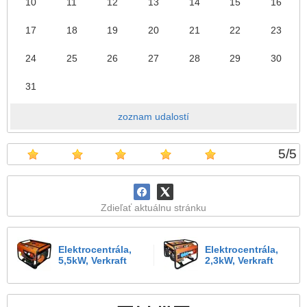
10
11
12
13
14
15
16
17
18
19
20
21
22
23
24
25
26
27
28
29
30
31
zoznam udalostí
5
/
5
Zdieľať aktuálnu stránku
Elektrocentrála,
Elektrocentrála,
5,5kW, Verkraft
2,3kW, Verkraft