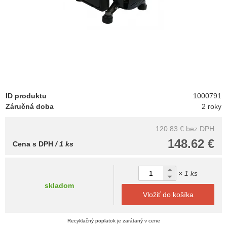
ID produktu
1000791
Záručná doba
2 roky
120.83 €
bez DPH
148.62 €
Cena s DPH
/ 1 ks
× 1 ks
skladom
Vložiť do košíka
Recyklačný poplatok je zarátaný v cene