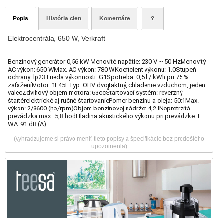
Popis
História cien
Komentáre
?
Elektrocentrála, 650 W, Verkraft
Benzínový generátor 0,56 kW Menovité napätie: 230 V ~ 50 HzMenovitý
AC výkon: 650 WMax. AC výkon: 780 WKoeficient výkonu: 1.0Stupeň
ochrany: lp23Trieda výkonnosti: G1Spotreba: 0,5 l / kWh pri 75 %
zaťaženíMotor: 1E45FTyp: OHV dvojtaktný, chladenie vzduchom, jeden
valecZdvihový objem motora: 63ccŠtartovací systém: reverzný
štartérelektrické aj ručné štartovaniePomer benzínu a oleja: 50:1Max.
výkon: 2/3600 (hp/rpm)Objem benzínovej nádrže: 4,2 lNepretržitá
prevádzka max.: 5,8 hodHladina akustického výkonu pri prevádzke: L
WA: 91 dB (A)
(vyhradzujeme si právo meniť tieto popisy a špecifikácie bez predošlého
upozornenia)