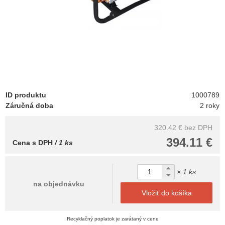
ID produktu
1000789
Záručná doba
2 roky
320.42 €
bez DPH
394.11 €
Cena s DPH
/ 1 ks
× 1 ks
na objednávku
Vložiť do košíka
Recyklačný poplatok je zarátaný v cene