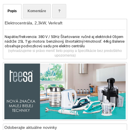
Popis
Komentáre
?
Elektrocentrála, 2,3kW, Verkraft
Napätie/frekvencia: 380 V / 50Hz Štartovanie: ručné aj elektrické Objem
nádrže: 25L Typ motora: benzínový, štvortaktný Hmotnosť: 44kg Balenie
obsahuje podvozkovú sadu pre elektro centrálu
(vyhradzujeme si právo meniť tieto popisy a špecifikácie bez predošlého
upozornenia)
Odoberajte aktuálne novinky