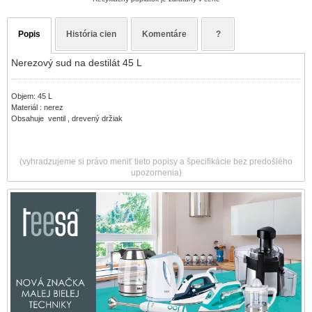
Popis
História cien
Komentáre
?
Nerezový sud na destilát 45 L
Objem: 45 L
Materiál : nerez
Obsahuje ventil , drevený držiak
(vyhradzujeme si právo meniť tieto popisy a špecifikácie bez predošlého
upozornenia)