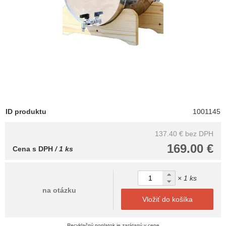
ID produktu
1001145
137.40 €
bez DPH
169.00 €
Cena s DPH
/ 1 ks
× 1 ks
na otázku
Vložiť do košíka
Recyklačný poplatok je zarátaný v cene